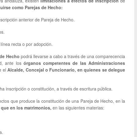
a andaluza, existen
limitaciones a efectos de inscripción
de
tuirse como Parejas de Hecho:
scripción anterior de Pareja de Hecho.
os.
línea recta o por adopción.
 de Hecho
podrá llevarse a cabo a través de una comparecencia
d, ante los
órganos competentes de las Administraciones
e el
Alcalde, Concejal o Funcionario, en quienes se delegue
ha inscripción o constitución, a través de escritura pública.
fectos que produce la constitución de una Pareja de Hecho, en la
l que en los matrimonios,
en las siguientes materias:
a.