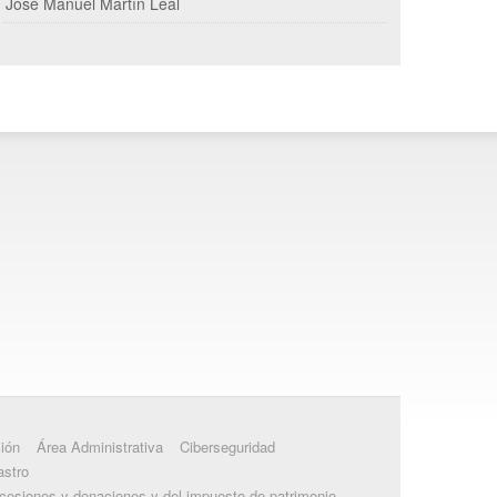
José Manuel Martín Leal
ión
Área Administrativa
Ciberseguridad
astro
ucesiones y donaciones y del impuesto de patrimonio