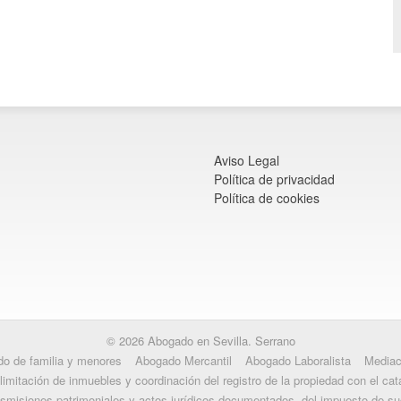
Aviso Legal
Política de privacidad
Política de cookies
© 2026 Abogado en Sevilla. Serrano
o de familia y menores
Abogado Mercantil
Abogado Laboralista
Mediac
limitación de inmuebles y coordinación del registro de la propiedad con el cat
nsmisiones patrimoniales y actos jurídicos documentados, del impuesto de s