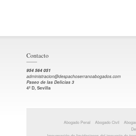
Contacto
954 564 051
administracion@despachoserranoabogados.com
Paseo de las Delicias 3
4º D, Sevilla
Abogado Penal
Abogado Civil
Abogad
De
Impugnación de liquidaciones del impuesto de tra