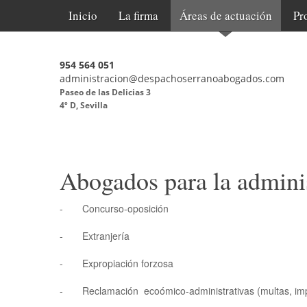
Inicio
La firma
Áreas de actuación
Pr
954 564 051
administracion@despachoserranoabogados.com
Paseo de las Delicias 3
4º D, Sevilla
Abogados para la admini
- Concurso-oposición
- Extranjería
- Expropiación forzosa
- Reclamación ecoómico-administrativas (multas, im