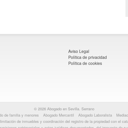
Aviso Legal
Política de privacidad
Política de cookies
© 2026 Abogado en Sevilla. Serrano
o de familia y menores
Abogado Mercantil
Abogado Laboralista
Mediac
limitación de inmuebles y coordinación del registro de la propiedad con el cat
nsmisiones patrimoniales y actos jurídicos documentados, del impuesto de s