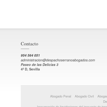
Contacto
954 564 051
administracion@despachoserranoabogados.com
Paseo de las Delicias 3
4º D, Sevilla
Abogado Penal
Abogado Civil
Abogad
De
Impugnación de liquidaciones del impuesto de tra