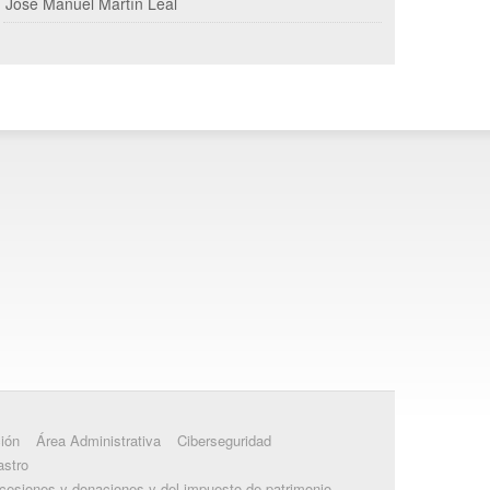
José Manuel Martín Leal
ión
Área Administrativa
Ciberseguridad
astro
ucesiones y donaciones y del impuesto de patrimonio