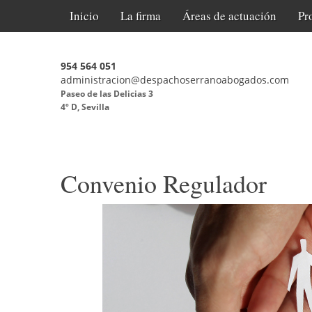
Inicio
La firma
Áreas de actuación
Pr
954 564 051
administracion@despachoserranoabogados.com
Paseo de las Delicias 3
4º D, Sevilla
Convenio Regulador