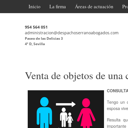
Inicio
La firma
Áreas de actuación
Pr
954 564 051
administracion@despachoserranoabogados.com
Paseo de las Delicias 3
4º D, Sevilla
Venta de objetos de una c
CONSULT
Tengo un c
esposa vive
Resulta qu
importante