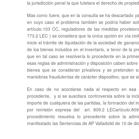
la jurisdicción penal la que tutelara el derecho de propi
Mas como fuere, que en la consulta se ha descartado ya 
en cuyo caso el problema también se podría haber sol
artículo.103 CC, reguladores de las medidas provisiona
773.2 LEC ) se considera que la única opción en vía civil,
inicie el trámite de liquidación de la sociedad de gananc
de los bienes incluidos en el inventario, a tenor de la p
que en tal caso se resolvería lo procedente en la prim
esas reglas de administración y disposición caben sobre
bienes que se consideran privativos y se pretenden ex
maniobras fraudulentas de carácter dispositivo, que se a
En caso de no acordarse nada al respecto en esa c
procedente, y si se suscitara controversia sobre la inc
importe de cualquiera de las partidas, la formación del inv
por remisión expresa del art. 809.2 LECartículo.809
procedimiento resuelva lo precedente sobre la admi
manifestado las Sentencias de AP Valladolid de 10 de 