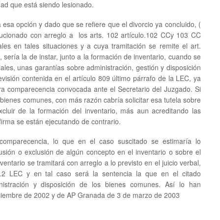
edad que está siendo lesionado.
esa opción y dado que se refiere que el divorcio ya concluido, (
ucionado con arreglo a los arts. 102 artículo.102 CCy 103 CC
les en tales situaciones y a cuya tramitación se remite el art.
 sería la de instar, junto a la formación de inventario, cuando se
iales, unas garantías sobre administración, gestión y disposición
revisión contenida en el artículo 809 último párrafo de la LEC, ya
era comparecencia convocada ante el Secretario del Juzgado. Si
 bienes comunes, con más razón cabría solicitar esa tutela sobre
cluir de la formación del inventario, más aun acreditando las
firma se están ejecutando de contrario.
omparecencia, lo que en el caso suscitado se estimaría lo
lusión o exclusión de algún concepto en el inventario o sobre el
entario se tramitará con arreglo a lo previsto en el juicio verbal,
.2 LEC y en tal caso será la sentencia la que en el citado
nistración y disposición de los bienes comunes. Así lo han
diciembre de 2002 y de AP Granada de 3 de marzo de 2003