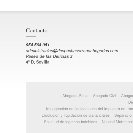
Contacto
954 564 051
administracion@despachoserranoabogados.com
Paseo de las Delicias 3
4º D, Sevilla
Abogado Penal
Abogado Civil
Abogad
De
Impugnación de liquidaciones del impuesto de tra
Disolución y liquidación de Gananciales
Separació
Solicitud de ingresos indebidos
Nulidad Matrimoni