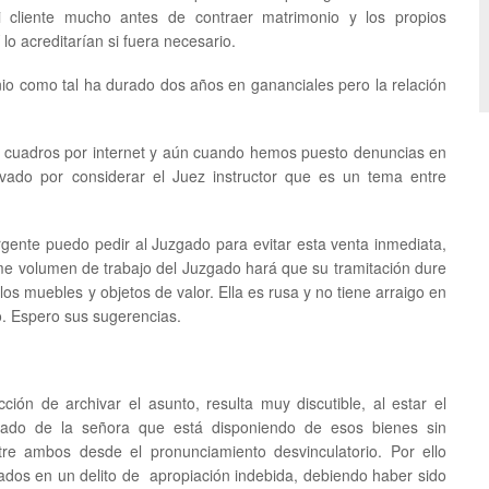
i cliente mucho antes de contraer matrimonio y los propios
 lo acreditarían si fuera necesario.
io como tal ha durado dos años en gananciales pero la relación
s cuadros por internet y aún cuando hemos puesto denuncias en
hivado por considerar el Juez instructor que es un tema entre
gente puedo pedir al Juzgado para evitar esta venta inmediata,
rme volumen de trabajo del Juzgado hará que su tramitación dure
 los muebles y objetos de valor. Ella es rusa y no tiene arraigo en
. Espero sus sugerencias.
ción de archivar el asunto, resulta muy discutible, al estar el
rciado de la señora que está disponiendo de esos bienes sin
ntre ambos desde el pronunciamiento desvinculatorio. Por ello
dos en un delito de apropiación indebida, debiendo haber sido